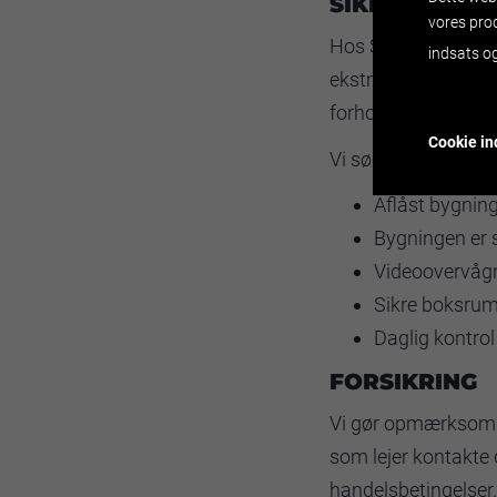
SIKRING HOS
vores pro
Hos Skjern Boxe pri
indsats og
ekstra mil for at sø
forhold, mens de er
Cookie ind
Vi sørger for:
Aflåst bygnin
Bygningen er 
Videoovervågn
Sikre boksrum
Daglig kontro
FORSIKRING
Vi gør opmærksom p
som lejer kontakte 
handelsbetingelser.