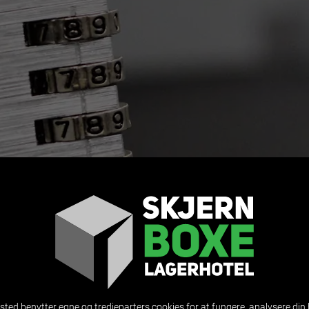
 OPBEVARING
ted benytter egne og tredjeparters cookies for at fungere, analysere din 