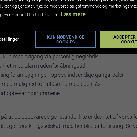
 SKJERN BOXE
dukter og tjenester, hjælpe med vores salgsfremmende og marketingsmæ
oriterer vi din tryghed og sikkerheden for dine ejendele me
Læs mere
 levere indhold fra tredjeparter.
rge for, at dine værdifulde ejendele er sikret og opbevaret
 hos os.
KUN NØDVENDIGE
ACCEPTER 
stillinger
COOKIES
COOKI
g, kun med adgang via personlig nøglebrik
sikret med alarm udenfor åbningstid
ing foran bygningen og ved indvendige gangarealer
 med mulighed for aflåsning med egen lås
l af opbevaringsrummene
å at de opbevarede genstande ikke er dækket af vores for
dit eget forsikringsselskab med henblik på forsikring. Se y