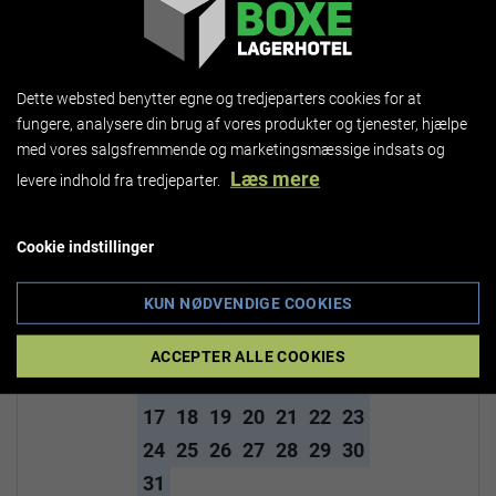
7
8
9
10
11
12
Dette websted benytter egne og tredjeparters cookies for at
fungere, analysere din brug af vores produkter og tjenester, hjælpe
med vores salgsfremmende og marketingsmæssige indsats og
Læs mere
levere indhold fra tredjeparter.
2. Vælg dato
Cookie indstillinger
‹
August 2026
›
Ma
Ti
On
To
Fr
Lø
Sø
KUN NØDVENDIGE COOKIES
1
2
3
4
5
6
7
8
9
ACCEPTER ALLE COOKIES
10
11
12
13
14
15
16
17
18
19
20
21
22
23
24
25
26
27
28
29
30
31