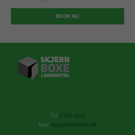
BOOK NU
Tel:
2125 4320
Mail:
npj@skjernboxe.dk